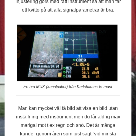
injustering görs med rätt instrument så att man får
ett kvitto på att alla signalparametrar är bra.
En bra MUX (kanalpaket) från Karlshamns tv-mast
Man kan mycket väl få bild att visa en bild utan
inställning med instrument men du får aldrig max
marigal mot t ex regn och snö. Det är många
kunder genom åren som just sagt ”vid minsta